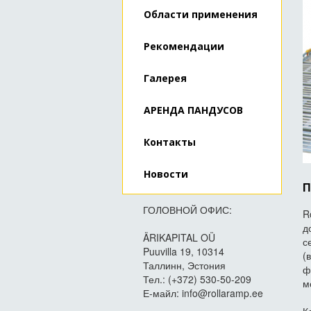
Области применения
Рекомендации
Галерея
АРЕНДА ПАНДУСОВ
Контакты
Новости
П
ГОЛОВНОЙ ОФИС:
R
д
ÄRIKAPITAL OÜ
с
Puuvilla 19, 10314
(
Таллинн, Эстония
ф
Тел.: (+372) 530-50-209
м
Е-майл: info@rollaramp.ee