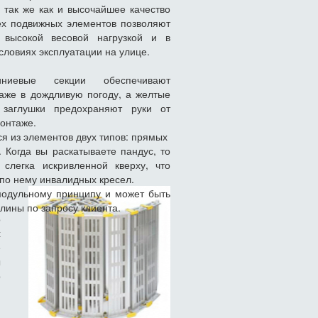
 так же как и высочайшее качество
ех подвижных элементов позволяют
 высокой весовой нагрузкой и в
словиях эксплуатации на улице.
ниевые секции обеспечивают
аже в дождливую погоду, а желтые
 заглушки предохраняют руки от
онтаже.
я из элементов двух типов: прямых
. Когда вы раскатываете пандус, то
 слегка искривленной кверху, что
по нему инвалидных кресел.
модульному принципу и может быть
лины по запросу клиента.
о
х
е
ы
о