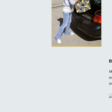
В
М
э
э