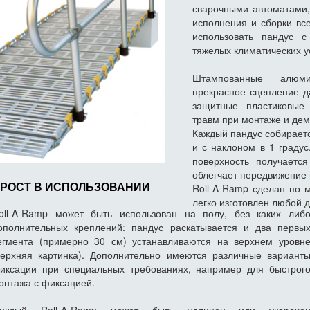
сварочными автоматами,
исполнения и сборки вс
использовать пандус с
тяжелых климатических у
Штампованные алюми
прекрасное сцепление д
защитные пластиковые
травм при монтаже и дем
Каждый пандус собираетс
и с наклоном в 1 градус
поверхность получается
облегчает передвижение 
РОСТ В ИСПОЛЬЗОВАНИИ
Roll-A-Ramp сделан по 
легко изготовлен любой д
oll-A-Ramp может быть использован на полу, без каких либ
ополнительных креплений: пандус раскатывается и два первы
егмента (примерно 30 см) устанавливаются на верхнем уровн
верхняя картинка). Дополнительно имеются различные вариант
иксации при специальных требованиях, например для быстрог
онтажа с фиксацией.