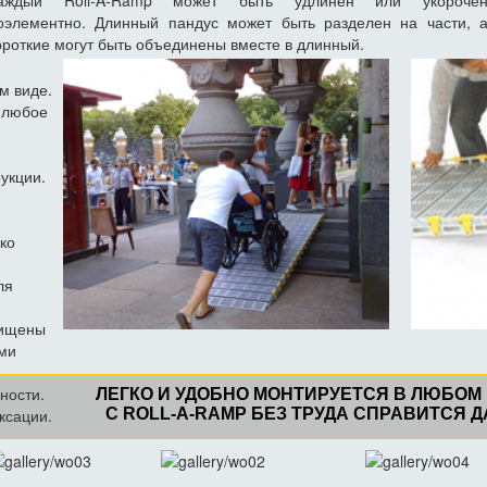
аждый Roll-A-Ramp может быть удлинен или укороче
оэлементно. Длинный пандус может быть разделен на части, 
ороткие могут быть объединены вместе в длинный.
м виде.
в любое
укции.
ко
ля
щищены
ми
ности.
ЛЕГКО И УДОБНО МОНТИРУЕТСЯ В ЛЮБОМ
ксации.
С ROLL-A-RAMP БЕЗ ТРУДА СПРАВИТСЯ 