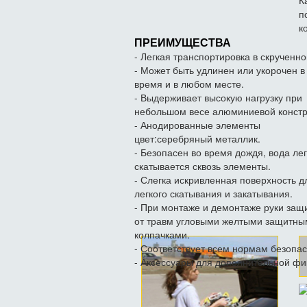
К
п
к
ПРЕИМУЩЕСТВА
- Легкая транспортировка в скрученно
- Может быть удлинен или укорочен 
время и в любом месте.
- Выдерживает высокую нагрузку при
небольшом весе алюминиевой констр
- Анодированные элементы
цвет:серебряный металлик.
- Безопасен во время дождя, вода лег
скатывается сквозь элементы.
- Слегка искривленная поверхность д
легкого скатывания и закатывания.
- При монтаже и демонтаже руки за
от травм угловыми желтыми защитны
колпачками.
- Соответствует всем нормам безопас
- Аксессуары для дополнительной фи