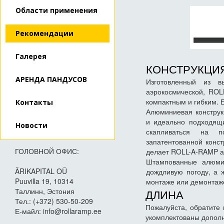
Области применения
Рекомендации
Галерея
КОНСТРУКЦИ
АРЕНДА ПАНДУСОВ
Изготовленный из вы
аэрокосмической, ROL
компактным и гибким. Е
Контакты
Алюминиевая констру
и идеально подходящи
Новости
скапливаться на п
запатентованной конст
ГОЛОВНОЙ ОФИС:
делает ROLL-A-RAMP а
Штампованные алюмин
ÄRIKAPITAL OÜ
дождливую погоду, а 
Puuvilla 19, 10314
монтаже или демонтаж
Таллинн, Эстония
ДЛИНА
Тел.: (+372) 530-50-209
Пожалуйста, обратите
Е-майл: info@rollaramp.ee
укомплектованы допол