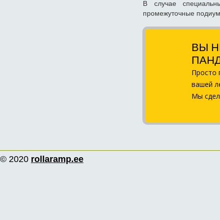
В случае специальн
промежуточные подиум
ВЫ Н
ПАН
Просто 
вашей л
Мы сдел
© 2020
rollaramp
.ee