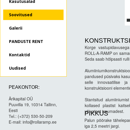
Kasutusalad
Soovitused
Galerii
KONSTRUKTS
PANDUSTE RENT
Korge vastupidavusega 
ROLL-A-RAMP on samas vä
Kontaktid
Seda saab hõlpsasti rull
Uudised
Alumiiniumikonstrukt
pandused püsivaks kasut
selle innovaatilise j
PEAKONTOR:
konstruktsiooni element
Ärikapital OÜ
Stantsitud alumiiniumis
Puuvilla 19, 10314
Tallinn,
kollased plastist kait
Eesti
võivatest traumadest.
PIKKUS
Теl.: (+372) 530-50-209
Palun pöörake tähelepan
E-mail: info@rollaramp.ee
iga 2,5 meetri jargi.