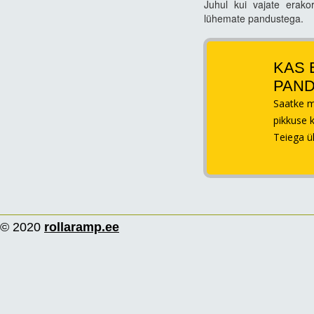
Juhul kui vajate erako
lühemate pandustega.
KAS 
PAND
Saatke m
pikkuse 
Teiega ü
© 2020
rollaramp.ee