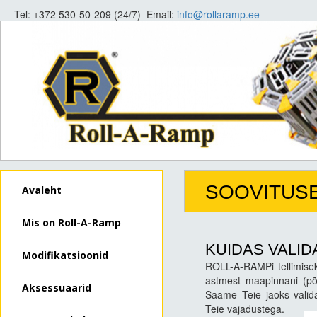
Tel: +372 530-50-209 (24/7) Email:
info@rollaramp.ee
SOOVITUS
Avaleht
Mis on Roll-A-Ramp
KUIDAS VALID
Modifikatsioonid
ROLL-A-RAMPi tellimisek
astmest maapinnani (põr
Aksessuaarid
Saame Teie jaoks valida
Teie vajadustega.